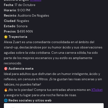
Fecha
: 17 de Octubre
Horario
: 9:00 PM
Recinto
: Auditorio De Nogales
Ciudad
: Nogales
Estado
: Sonora
Precios
: $495 MXN
🌟 Trayectoria
Alexa Zuart es una comediante consolidada en el ámbito del
stand-up, destacándose por su humor ácido y sus observaciones
agudas sobre la vida cotidiana. Con una carrera sólida, ha sido
parte de los mejores escenarios y su estilo es ampliamente
reconocido.
🎯 Audiencia meta
Ideal para adultos que disfrutan de un humor inteligente, ácido y
reflexivo, sin censura ni filtros. ¡Si te gustan las risas sinceras y sin
tabúes, no puedes faltar!
🔥
¡No te lo pierdas! Compra tus entradas ahora mismo en
XTicket
y asegura tu lugar para una noche llena de risas.
🌐 Redes sociales y sitios web