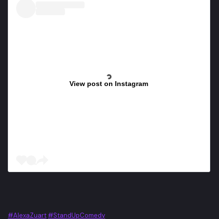
View post on Instagram
#AlexaZuart
#StandUpComedy