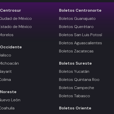
Centrosur
Boletos
Centronorte
Ciudad de México
Boletos Guanajuato
Estado de México
Boletos Querétaro
Morelos
Boletos San Luis Potosí
Boletos Aguascalientes
Occidente
Boletos Zacatecas
Jalisco
 Michoacán
Boletos
Sureste
Nayarit
Boletos Yucatán
Colima
Boletos Quintana Roo
Boletos Campeche
Noreste
Boletos Tabasco
Nuevo León
Coahuila
Boletos
Oriente