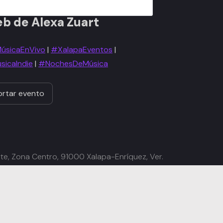
eb de Alexa Zuart
úsicaEnVivo
|
#XalapaEventos
|
icaIndie
|
#NochesDeMúsica
rtar evento
te, Zona Centro, 91000 Xalapa-Enríquez, Ver.