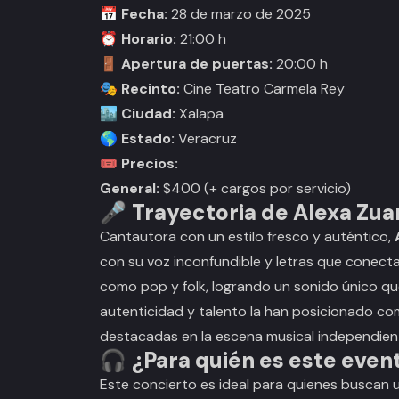
📅
Fecha:
28 de marzo de 2025
⏰
Horario:
21:00 h
🚪
Apertura de puertas:
20:00 h
🎭
Recinto:
Cine Teatro Carmela Rey
🏙️
Ciudad:
Xalapa
🌎
Estado:
Veracruz
🎟️
Precios:
General:
$400 (+ cargos por servicio)
🎤
Trayectoria de Alexa Zua
Cantautora con un estilo fresco y auténtico,
con su voz inconfundible y letras que conecta
como pop y folk, logrando un sonido único qu
autenticidad y talento la han posicionado co
destacadas en la escena musical independien
🎧
¿Para quién es este even
Este concierto es ideal para quienes buscan 