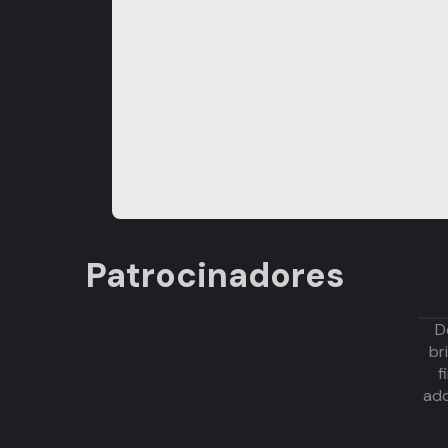
Patrocinadores
D
br
f
adq