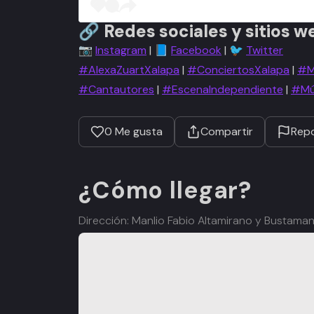
🔗
Redes sociales y sitios w
📷
Instagram
| 📘
Facebook
| 🐦
Twitter
#AlexaZuartXalapa
|
#ConciertosXalapa
|
#M
#Cantautores
|
#EscenaIndependiente
|
#Mús
0
Me gusta
Compartir
Repo
¿Cómo llegar?
Dirección: Manlio Fabio Altamirano y Bustaman