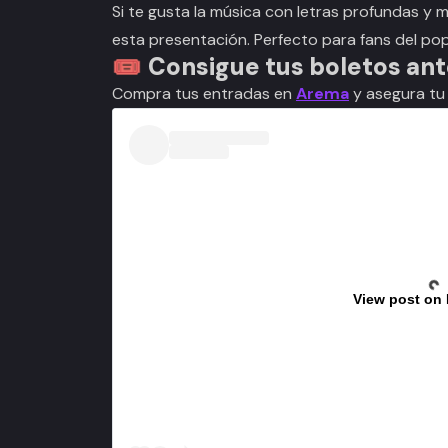
Si te gusta la música con letras profundas y
esta presentación. Perfecto para fans del pop 
🎟️
Consigue tus boletos ant
Compra tus entradas en
Arema
y asegura tu 
View post on