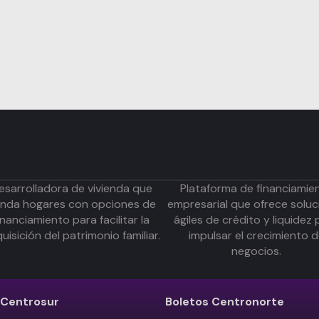
esarrolladora de vivienda que
Plataforma de financiamie
inda hogares con opciones de
empresarial que ofrece soluc
inanciamiento para facilitar la
ágiles de crédito y liquidez 
uisición del patrimonio familiar.
impulsar el crecimiento 
negocios.
Centrosur
Boletos
Centronorte