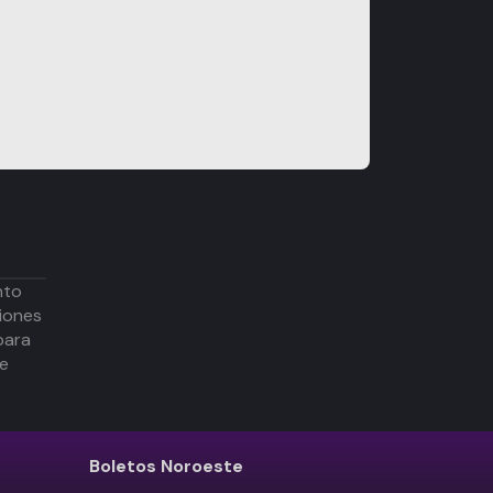
nto
iones
para
de
Boletos
Noroeste