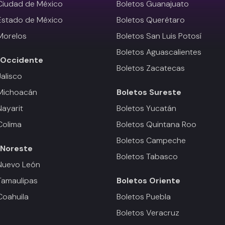
Ciudad de México
Boletos Guanajuato
Estado de México
Boletos Querétaro
Morelos
Boletos San Luis Potosí
Boletos Aguascalientes
Occidente
Boletos Zacatecas
Jalisco
 Michoacán
Boletos
Sureste
Nayarit
Boletos Yucatán
Colima
Boletos Quintana Roo
Boletos Campeche
Noreste
Boletos Tabasco
Nuevo León
Tamaulipas
Boletos
Oriente
Coahuila
Boletos Puebla
Boletos Veracruz