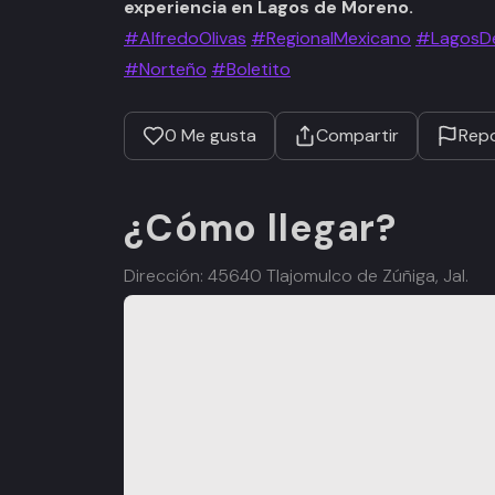
experiencia en Lagos de Moreno.
#AlfredoOlivas
#RegionalMexicano
#LagosD
#Norteño
#Boletito
0
Me gusta
Compartir
Repo
¿Cómo llegar?
Dirección: 45640 Tlajomulco de Zúñiga, Jal.