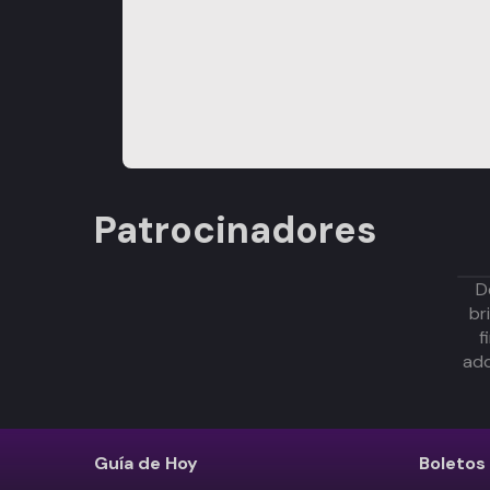
Patrocinadores
D
br
f
adq
Guía de Hoy
Boletos