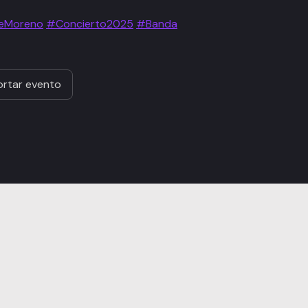
eMoreno
#Concierto2025
#Banda
rtar evento