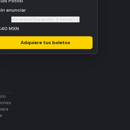
Luis Potosí
Sin anunciar
Horarios
(Duración:
2 horas
)
Toggle
$40 MXN
Adquiere tus boletos
nto
iones
para
de