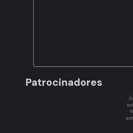
Patrocinadores
D
br
f
adq