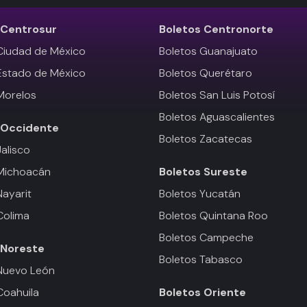
Centrosur
Boletos
Centronorte
Ciudad de México
Boletos Guanajuato
Estado de México
Boletos Querétaro
Morelos
Boletos San Luis Potosí
Boletos Aguascalientes
Occidente
Boletos Zacatecas
Jalisco
 Michoacán
Boletos
Sureste
Nayarit
Boletos Yucatán
Colima
Boletos Quintana Roo
Boletos Campeche
Noreste
Boletos Tabasco
Nuevo León
Coahuila
Boletos
Oriente