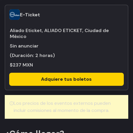
E-Ticket
Aliado Eticket, ALIADO ETICKET, Ciudad de
México
Sin anunciar
(Duración:
2 horas
)
$237 MXN
Adquiere tus boletos
Los precios de los eventos externos pueden
incluir comisiones al momento de la compra.