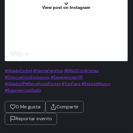
View post on Instagram
#AliadoEticket
#VentaFansYuri
#M&GConArtistas
#DescuentosExclusivos
#ExperienciasVIP
#AliadoVIP
#BeneficiosEticket
#YuriFans
#EticketMexico
#ExperienciaAliado
0
Me gusta
Compartir
Reportar evento