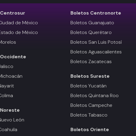
Centrosur
Boletos
Centronorte
Ciudad de México
Boletos Guanajuato
Estado de México
Boletos Querétaro
Morelos
Boletos San Luis Potosí
Boletos Aguascalientes
Occidente
Boletos Zacatecas
Jalisco
 Michoacán
Boletos
Sureste
Nayarit
Boletos Yucatán
Colima
Boletos Quintana Roo
Boletos Campeche
Noreste
Boletos Tabasco
Nuevo León
Coahuila
Boletos
Oriente