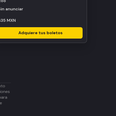
Roo
Sin anunciar
$35 MXN
Adquiere tus boletos
nto
iones
para
de