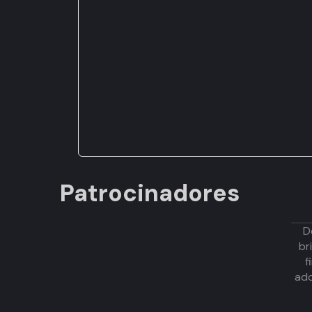
Patrocinadores
D
br
f
adq