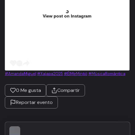
View post on Instagram
#AmandaMiguel
#Xalapa2025
#ÉlMeMintió
#MúsicaRomántica
0
Me gusta
Compartir
Reportar evento
Sin
imagen