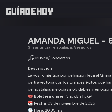
AMANDA MIGUEL - 8
Sin anunciar en Xalapa, Veracruz
Música
/
Conciertos
Descripción
La voz romántica por definición llega al Gimn
de trayectoria con los grandes éxitos que h
de nostalgia, melodías inolvidables y emocion
🎟️
Boletera origen
: ShowBizTicket
📆
Fecha
: 08 de noviembre de 2025
🕒
Hora
: 20:30 hrs