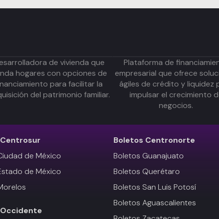
esarrolladora de vivienda que
Plataforma de financiamie
inda hogares con opciones de
empresarial que ofrece soluc
inanciamiento para facilitar la
ágiles de crédito y liquidez 
uisición del patrimonio familiar.
impulsar el crecimiento 
negocios.
Centrosur
Boletos
Centronorte
Ciudad de México
Boletos Guanajuato
Estado de México
Boletos Querétaro
Morelos
Boletos San Luis Potosí
Boletos Aguascalientes
Occidente
Boletos Zacatecas