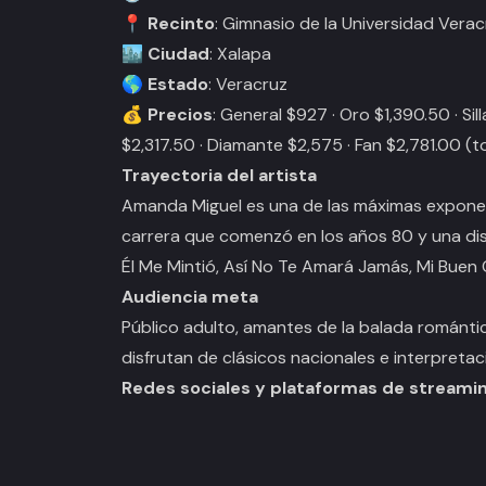
📍
Recinto
: Gimnasio de la Universidad Vera
🏙️
Ciudad
: Xalapa
🌎
Estado
: Veracruz
💰
Precios
: General $927 · Oro $1,390.50 · Silla
$2,317.50 · Diamante $2,575 · Fan $2,781.00 (
Trayectoria del artista
Amanda Miguel es una de las máximas exponen
carrera que comenzó en los años 80 y una disc
Él Me Mintió
,
Así No Te Amará Jamás
,
Mi Buen
Audiencia meta
Público adulto, amantes de la balada romántic
disfrutan de clásicos nacionales e interpret
Redes sociales y plataformas de streami