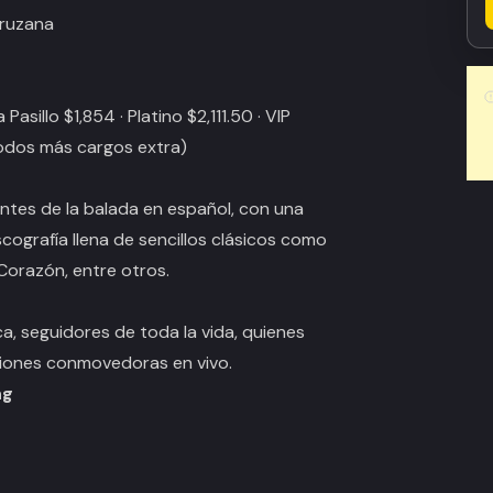
cruzana
 Pasillo $1,854 · Platino $2,111.50 · VIP
todos más cargos extra)
tes de la balada en español, con una
ografía llena de sencillos clásicos como
 Corazón
, entre otros.
a, seguidores de toda la vida, quienes
aciones conmovedoras en vivo.
ng