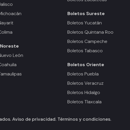
Jalisco
 Michoacán
Boletos
Sureste
Nayarit
Boletos Yucatán
Colima
Boletos Quintana Roo
Boletos Campeche
Noreste
Boletos Tabasco
Nuevo León
Coahuila
Boletos
Oriente
Tamaulipas
Boletos Puebla
Boletos Veracruz
Boletos Hidalgo
Boletos Tlaxcala
vados.
Aviso de privacidad.
Términos y condiciones.