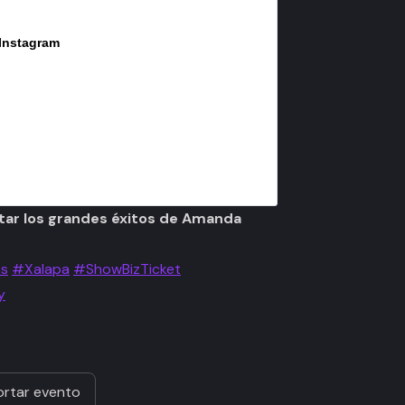
 Instagram
utar los grandes éxitos de Amanda
os
#Xalapa
#ShowBizTicket
y
rtar evento