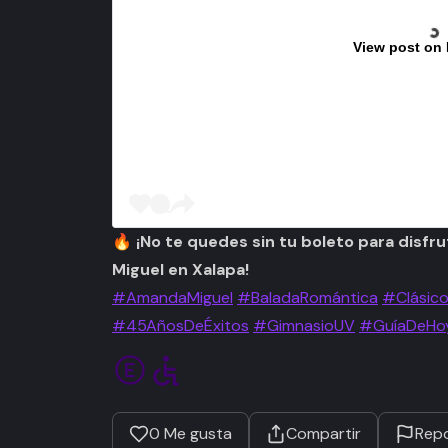
View post on
🔥 ¡No te quedes sin tu boleto para disfr
Miguel en Xalapa!
#AmandaMiguel
#BaladaRomántica
#Clásic
#45AñosDeÉxitos
#GimnasioUV
#GuíaDeHo
0
Me gusta
Compartir
Repo