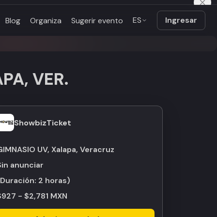
ES
Ingresar
Blog
Organiza
Sugerir evento
PA, VER.
ShowbizTicket
GIMNASIO UV, Xalapa, Veracruz
Sin anunciar
(Duración:
2 horas
)
$927 - $2,781 MXN