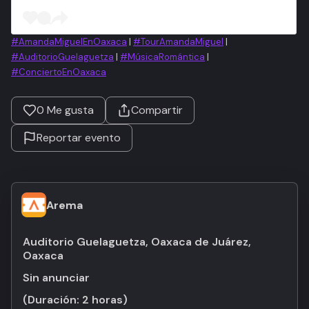
#AmandaMiguelEnOaxaca
|
#TourAmandaMiguel
|
#AuditorioGuelaguetza
|
#MúsicaRomántica
|
#ConciertoEnOaxaca
0
Me gusta
Compartir
Reportar evento
Arema
Auditorio Guelaguetza, Oaxaca de Juárez,
Oaxaca
Sin anunciar
(Duración:
2 horas
)