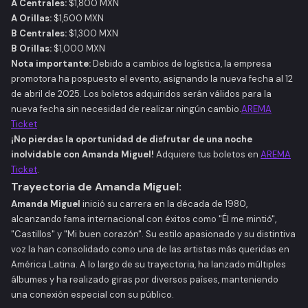
A Centrales:
$1,800 MXN​
A Orillas:
$1,500 MXN​
B Centrales:
$1,300 MXN​
B Orillas:
$1,000 MXN​
Nota importante:
Debido a cambios de logística, la empresa
promotora ha pospuesto el evento, asignando la nueva fecha al 12
de abril de 2025. Los boletos adquiridos serán válidos para la
nueva fecha sin necesidad de realizar ningún cambio.​
AREMA
Ticket
¡No pierdas la oportunidad de disfrutar de una noche
inolvidable con Amanda Miguel!
Adquiere tus boletos en
AREMA
Ticket
.
Trayectoria de Amanda Miguel:
Amanda Miguel
inició su carrera en la década de 1980,
alcanzando fama internacional con éxitos como "Él me mintió",
"Castillos" y "Mi buen corazón". Su estilo apasionado y su distintiva
voz la han consolidado como una de las artistas más queridas en
América Latina. A lo largo de su trayectoria, ha lanzado múltiples
álbumes y ha realizado giras por diversos países, manteniendo
una conexión especial con su público.​