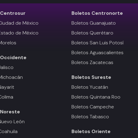
Centrosur
Boletos
Centronorte
Ciudad de México
Boletos Guanajuato
Estado de México
Boletos Querétaro
Morelos
Boletos San Luis Potosí
Boletos Aguascalientes
Occidente
Boletos Zacatecas
Jalisco
 Michoacán
Boletos
Sureste
Nayarit
Boletos Yucatán
Colima
Boletos Quintana Roo
Boletos Campeche
Noreste
Boletos Tabasco
Nuevo León
Coahuila
Boletos
Oriente