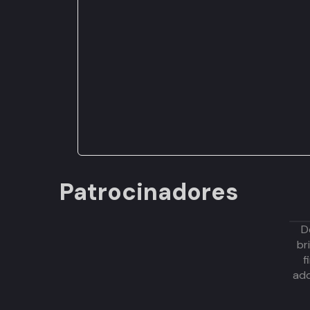
Patrocinadores
D
br
f
adq