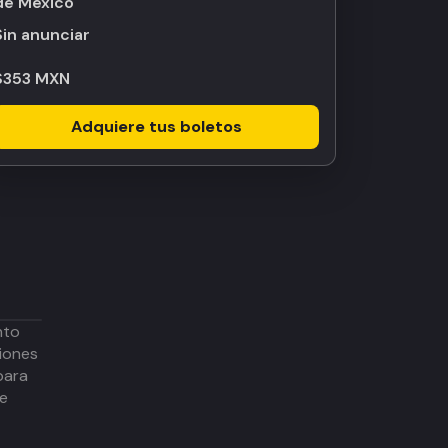
de México
Sin anunciar
$353 MXN
Adquiere tus boletos
nto
iones
para
de