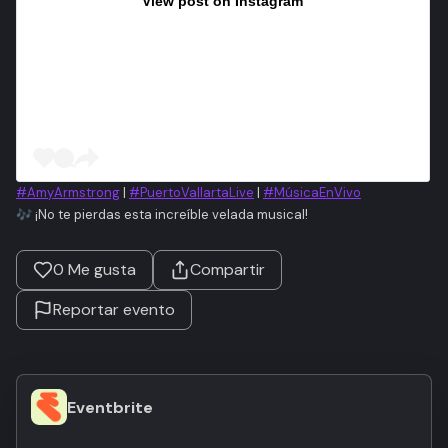
View post on Instagram
#AmyArmstrong
|
#PuertoVallartaLive
|
#MúsicaEnVivo
🎶 ¡No te pierdas esta increíble velada musical!
0
Me gusta
Compartir
Reportar evento
Eventbrite