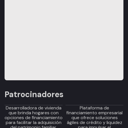
Patrocinadores
Desarrolladora de vivienda
Plataforma de
que brinda hogares con
financiamiento empresarial
opciones de financiamiento
que ofrece soluciones
para facilitar la adquisición
ágiles de crédito y liquidez
del patrimonio familiar.
para impulsar el