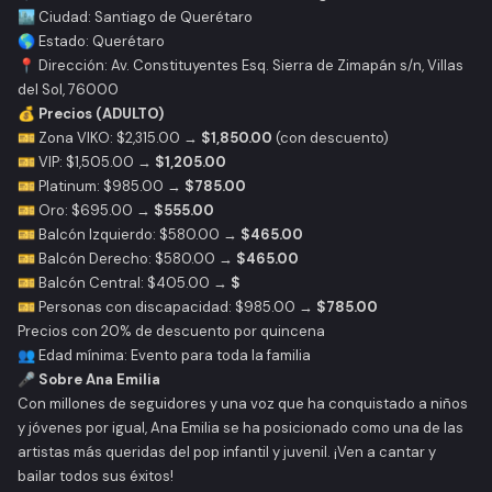
🏙️ Ciudad: Santiago de Querétaro
🌎 Estado: Querétaro
📍 Dirección: Av. Constituyentes Esq. Sierra de Zimapán s/n, Villas
del Sol, 76000
💰
Precios (ADULTO)
🎫 Zona VIKO: $2,315.00 →
$1,850.00
(con descuento)
🎫 VIP: $1,505.00 →
$1,205.00
🎫 Platinum: $985.00 →
$785.00
🎫 Oro: $695.00 →
$555.00
🎫 Balcón Izquierdo: $580.00 →
$465.00
🎫 Balcón Derecho: $580.00 →
$465.00
🎫 Balcón Central: $405.00 →
$
🎫 Personas con discapacidad: $985.00 →
$785.00
Precios con 20% de descuento por quincena
👥 Edad mínima: Evento para toda la familia
🎤
Sobre Ana Emilia
Con millones de seguidores y una voz que ha conquistado a niños
y jóvenes por igual, Ana Emilia se ha posicionado como una de las
artistas más queridas del pop infantil y juvenil. ¡Ven a cantar y
bailar todos sus éxitos!