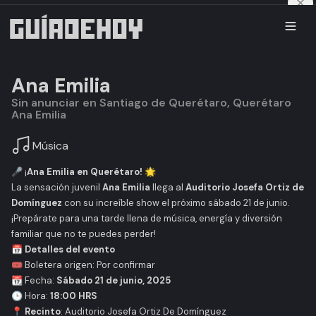
Ana Emilia
Sin anunciar en Santiago de Querétaro, Querétaro
Ana Emilia
Música
🎤 ¡
Ana Emilia en Querétaro!
🌟
La sensación juvenil
Ana Emilia
llega al
Auditorio Josefa Ortiz de
Domínguez
con su increíble show el próximo sábado 21 de junio.
¡Prepárate para una tarde llena de música, energía y diversión
familiar que no te puedes perder!
📅
Detalles del evento
🎟️ Boletera origen:
Por confirmar
📆 Fecha:
Sábado 21 de junio, 2025
🕒 Hora:
18:00 HRS
📍
Recinto
: Auditorio Josefa Ortiz De Domínguez