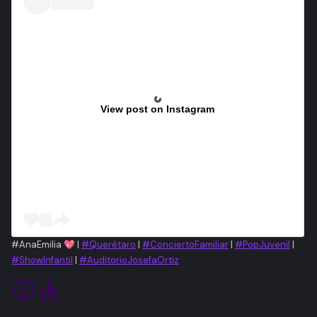
View post on Instagram
#AnaEmilia 💖 |
#Querétaro
|
#ConciertoFamiliar
|
#PopJuvenil
|
#ShowInfantil
|
#AuditorioJosefaOrtiz