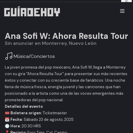
Ana Sofi W: Ahora Resulta Tour
Sin anunciar en Monterrey, Nuevo León
Música
/
Conciertos
La joven promesa del pop mexicano, Ana Sofi W, llega a Monterrey
con su gira "Ahora Resulta Tour" para presentar sus más recientes
éxitos y conectar con su creciente base de fanáticos. Una noche
llena de música fresca, energía juvenil y las canciones que han
posicionado a la artista como una de las voces emergentes más
prometedoras del pop nacional.
Detalles del evento
🎟 Boletera origen:
Ticketmaster
📆 Fecha:
Sábado 23 de agosto, 2025
🕒 Hora:
20:30 HRS
📍 Recinto:
Foro Tims, Col. Centro