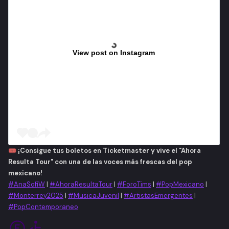
View post on Instagram
🎟 ¡Consigue tus boletos en Ticketmaster y vive el "Ahora
Resulta Tour" con una de las voces más frescas del pop
mexicano!
#AnaSofiW
|
#AhoraResultaTour
|
#ForoTims
|
#PopMexicano
|
#Monterrey2025
|
#MusicaJuvenil
|
#ArtistasEmergentes
|
#PopContemporaneo