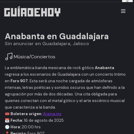
Anabanta en Guadalajara
Sin anunciar en Guadalajara, Jalisco
Música
/
Conciertos
La emblemática banda mexicana de rock gótico
Anabanta
regresa a los escenarios de Guadalajara con un concierto íntimo
en
Foro 907
. Esta será una noche cargada de atmósferas
intensas, letras poéticas y sonidos oscuros que han definido a la
agrupación por más de dos décadas. Una cita obligada para
quienes conectan con el metal gótico y el arte escénico musical
que caracteriza a la banda.
🎟️ Boletera origen:
Arema.mx
📆 Fecha:
16 de agosto de 2025
🕒 Hora:
20:00 hrs
📍 Recinto:
Foro 907