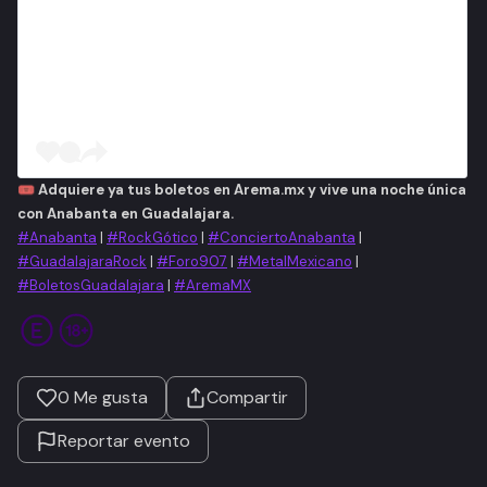
🎟️
Adquiere ya tus boletos en Arema.mx y vive una noche única
con Anabanta en Guadalajara.
#Anabanta
|
#RockGótico
|
#ConciertoAnabanta
|
#GuadalajaraRock
|
#Foro907
|
#MetalMexicano
|
#BoletosGuadalajara
|
#AremaMX
0
Me gusta
Compartir
Reportar evento