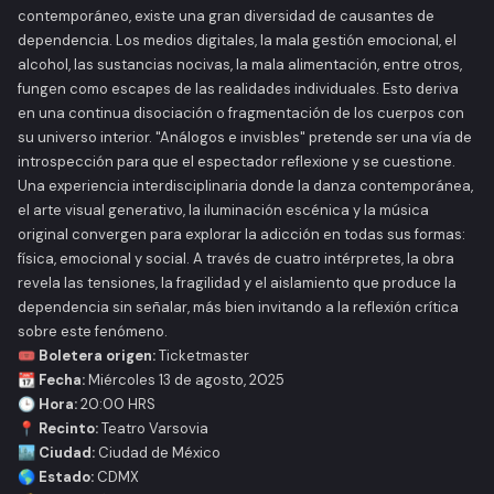
contemporáneo, existe una gran diversidad de causantes de
dependencia. Los medios digitales, la mala gestión emocional, el
alcohol, las sustancias nocivas, la mala alimentación, entre otros,
fungen como escapes de las realidades individuales. Esto deriva
en una continua disociación o fragmentación de los cuerpos con
su universo interior. "Análogos e invisbles" pretende ser una vía de
introspección para que el espectador reflexione y se cuestione.
Una experiencia interdisciplinaria donde la danza contemporánea,
el arte visual generativo, la iluminación escénica y la música
original convergen para explorar la adicción en todas sus formas:
física, emocional y social. A través de cuatro intérpretes, la obra
revela las tensiones, la fragilidad y el aislamiento que produce la
dependencia sin señalar, más bien invitando a la reflexión crítica
sobre este fenómeno.
🎟️ Boletera origen:
Ticketmaster
📆 Fecha:
Miércoles 13 de agosto, 2025
🕒 Hora:
20:00 HRS
📍 Recinto:
Teatro Varsovia
🏙️ Ciudad:
Ciudad de México
🌎 Estado:
CDMX