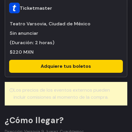
Ticketmaster
Teatro Varsovia, Ciudad de México
Sin anunciar
(Duración:
2 horas
)
$220 MXN
Adquiere tus boletos
Los precios de los eventos externos pueden
incluir comisiones al momento de la compra.
¿Cómo llegar?
Dirección: Varsovia 9, Juarez, Cuauhtemoc