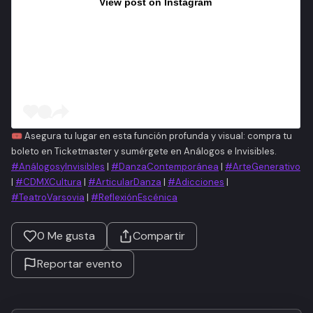
View post on Instagram
🎟️
Asegura tu lugar en esta función profunda y visual: compra tu
boleto en Ticketmaster y sumérgete en Análogos e Invisibles.
#AnálogosyInvisibles
|
#DanzaContemporánea
|
#ArteGenerativo
|
#CDMXCultura
|
#ArticularDanza
|
#Adicciones
|
#TeatroVarsovia
|
#ReflexiónEscénica
0
Me gusta
Compartir
Reportar evento