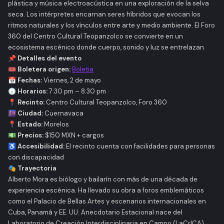
plástica y música electroacústica en una exploración de la selva
seca. Los intérpretes encarnan seres híbridos que evocan los
ritmos naturales y los vínculos entre arte y medio ambiente. El Foro
360 del Centro Cultural Teopanzolco se convierte en un
ecosistema escénico donde cuerpo, sonido y luz se entrelazan.
📌 Detalles del evento
🎟️ Boletera origen:
Boletia
📅 Fechas:
Viernes, 2 de mayo
🕢 Horarios:
7:30 pm – 8:30 pm
📍 Recinto:
Centro Cultural Teopanzolco, Foro 360
🌆 Ciudad:
Cuernavaca
📍 Estado:
Morelos
💵 Precios:
$150 MXN + cargos
♿ Accesibilidad:
El recinto cuenta con facilidades para personas
con discapacidad
🎭 Trayectoria
Alberto Mora es biólogo y bailarín con más de una década de
experiencia escénica. Ha llevado su obra a foros emblemáticos
como el Palacio de Bellas Artes y escenarios internacionales en
Cuba, Panamá y EE. UU.
Anecdotario Estacional
nace del
Laboratorio de Creación Interdisciplinaria en Campo (LaCrICA),