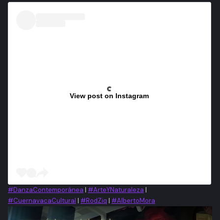
View post on Instagram
#DanzaContemporánea
|
#ArteYNaturaleza
|
#CuernavacaCultural
|
#RodZiq
|
#AlbertoMora