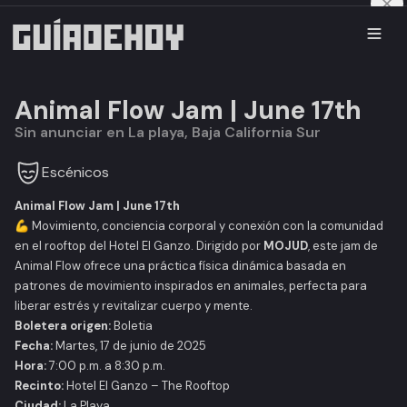
Animal Flow Jam | June 17th
Sin anunciar en La playa, Baja California Sur
Escénicos
Animal Flow Jam | June 17th
💪 Movimiento, conciencia corporal y conexión con la comunidad
en el rooftop del Hotel El Ganzo. Dirigido por
MOJUD
, este
jam
de
Animal Flow ofrece una práctica física dinámica basada en
patrones de movimiento inspirados en animales, perfecta para
liberar estrés y revitalizar cuerpo y mente.
Boletera origen:
Boletia
Fecha:
Martes, 17 de junio de 2025
Hora:
7:00 p.m. a 8:30 p.m.
Recinto:
Hotel El Ganzo – The Rooftop
Ciudad:
La Playa