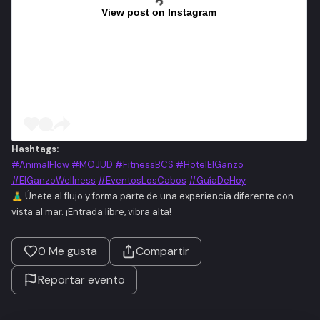
View post on Instagram
Hashtags:
#AnimalFlow
#MOJUD
#FitnessBCS
#HotelElGanzo
#ElGanzoWellness
#EventosLosCabos
#GuíaDeHoy
🧘‍♂️ Únete al flujo y forma parte de una experiencia diferente con
vista al mar. ¡Entrada libre, vibra alta!
0
Me gusta
Compartir
Reportar evento