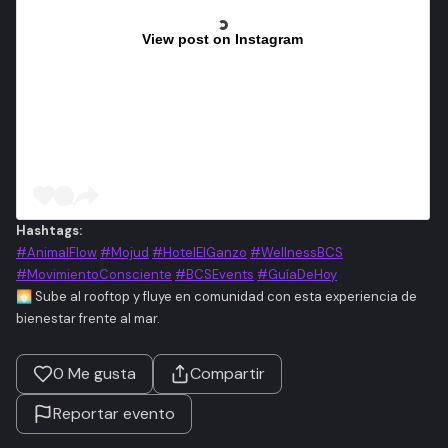
View post on Instagram
Hashtags:
#AnimalFlow
#Mojud
#HotelElGanzo
#WellnessBCS
#MovimientoConsciente
#BCSEvents
#GuíaDeHoy
🌅 Sube al rooftop y fluye en comunidad con esta experiencia de
bienestar frente al mar.
0
Me gusta
Compartir
Reportar evento