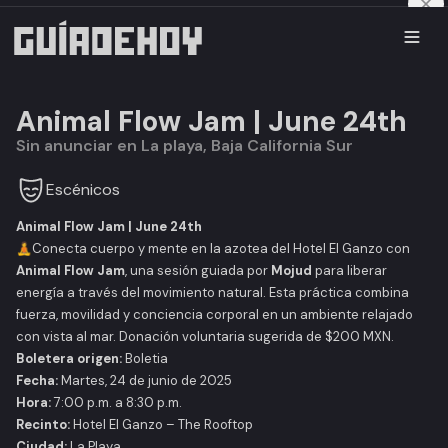
Animal Flow Jam | June 24th
Sin anunciar en La playa, Baja California Sur
Escénicos
Animal Flow Jam | June 24th
🧘‍Conecta cuerpo y mente en la azotea del Hotel El Ganzo con
Animal Flow Jam
, una sesión guiada por
Mojud
para liberar
energía a través del movimiento natural. Esta práctica combina
fuerza, movilidad y conciencia corporal en un ambiente relajado
con vista al mar. Donación voluntaria sugerida de $200 MXN.
Boletera origen:
Boletia
Fecha:
Martes, 24 de junio de 2025
Hora:
7:00 p.m. a 8:30 p.m.
Recinto:
Hotel El Ganzo – The Rooftop
Ciudad:
La Playa