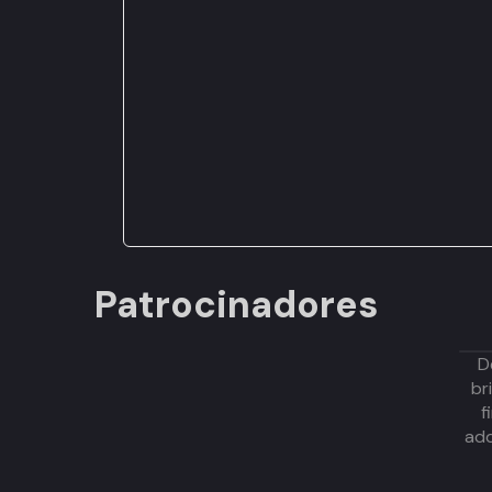
Patrocinadores
D
br
f
adq