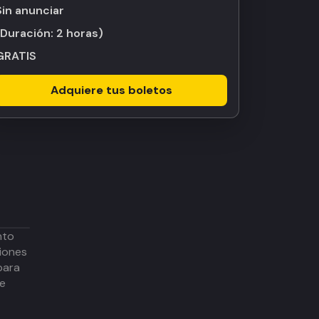
Sin anunciar
(Duración:
2 horas
)
GRATIS
Adquiere tus boletos
nto
iones
para
de