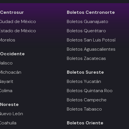
Centrosur
Boletos
Centronorte
Ciudad de México
Boletos Guanajuato
Estado de México
Boletos Querétaro
Morelos
Boletos San Luis Potosí
Boletos Aguascalientes
Occidente
Boletos Zacatecas
Jalisco
 Michoacán
Boletos
Sureste
Nayarit
Boletos Yucatán
Colima
Boletos Quintana Roo
Boletos Campeche
Noreste
Boletos Tabasco
Nuevo León
Coahuila
Boletos
Oriente