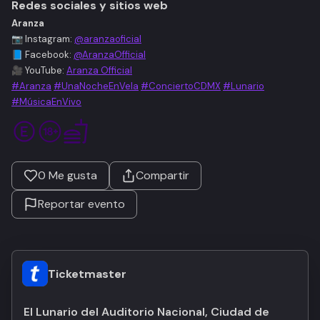
Redes sociales y sitios web
Aranza
📷 Instagram:
@aranzaoficial
📘 Facebook:
@AranzaOfficial
🎥 YouTube:
Aranza Official
#Aranza
#UnaNocheEnVela
#ConciertoCDMX
#Lunario
#MúsicaEnVivo
0
Me gusta
Compartir
Reportar evento
Ticketmaster
El Lunario del Auditorio Nacional, Ciudad de