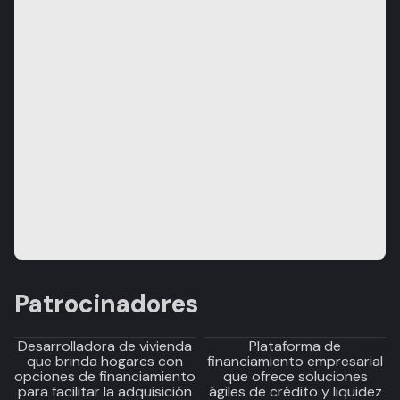
Patrocinadores
Desarrolladora de vivienda
Plataforma de
que brinda hogares con
financiamiento empresarial
opciones de financiamiento
que ofrece soluciones
para facilitar la adquisición
ágiles de crédito y liquidez