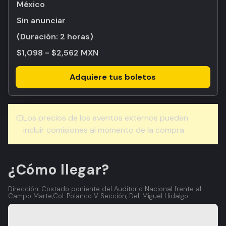
México
Sin anunciar
(Duración:
2 horas
)
$1,098 - $2,562 MXN
Adquiere tus boletos
Los precios de los eventos externos pueden
incluir comisiones al momento de la compra.
¿Cómo llegar?
Dirección: Costado poniente del Auditorio Nacional frente al
Campo Marte,Col. Polanco V Sección, Del. Miguel Hidalgo