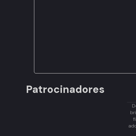
Patrocinadores
D
br
f
adq