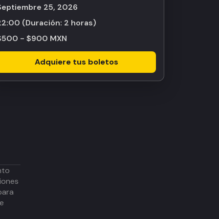
septiembre 25, 2026
22:00
(Duración:
2 horas
)
$500 - $900 MXN
Adquiere tus boletos
nto
iones
para
de