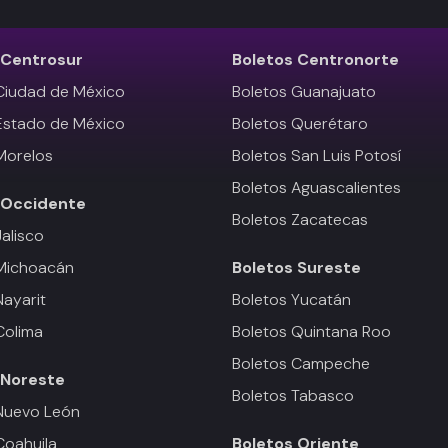
Centrosur
Boletos
Centronorte
Ciudad de México
Boletos Guanajuato
Estado de México
Boletos Querétaro
Morelos
Boletos San Luis Potosí
Boletos Aguascalientes
Occidente
Boletos Zacatecas
Jalisco
 Michoacán
Boletos
Sureste
Nayarit
Boletos Yucatán
Colima
Boletos Quintana Roo
Boletos Campeche
Noreste
Boletos Tabasco
Nuevo León
Coahuila
Boletos
Oriente