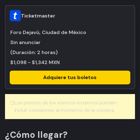
Ticketmaster
Foro Dejavú, Ciudad de México
Sin anunciar
(Duración:
2 horas
)
$1,098 - $1,342 MXN
Adquiere tus boletos
Los precios de los eventos externos pueden
incluir comisiones al momento de la compra.
¿Cómo llegar?