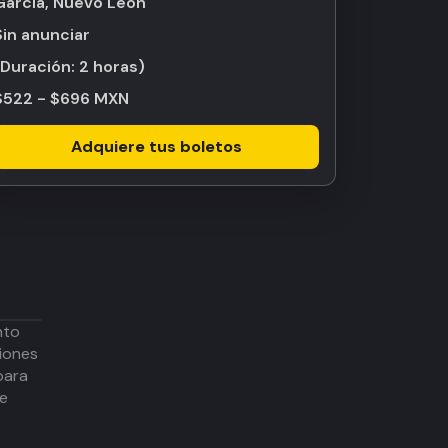
García, Nuevo León
Sin anunciar
(Duración:
2 horas
)
$522 - $696 MXN
Adquiere tus boletos
nto
iones
para
de