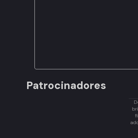
Patrocinadores
D
br
f
adq