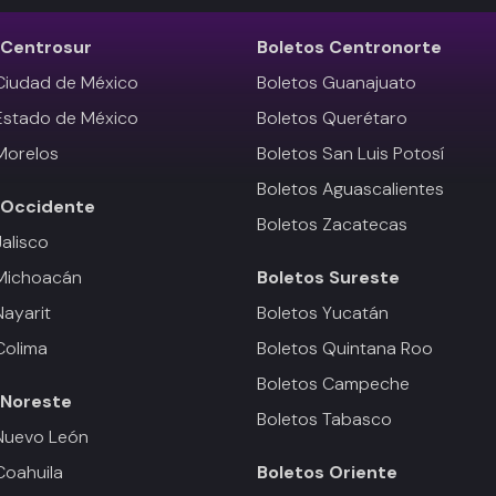
Centrosur
Boletos
Centronorte
Ciudad de México
Boletos Guanajuato
Estado de México
Boletos Querétaro
Morelos
Boletos San Luis Potosí
Boletos Aguascalientes
Occidente
Boletos Zacatecas
Jalisco
 Michoacán
Boletos
Sureste
Nayarit
Boletos Yucatán
Colima
Boletos Quintana Roo
Boletos Campeche
Noreste
Boletos Tabasco
Nuevo León
Coahuila
Boletos
Oriente