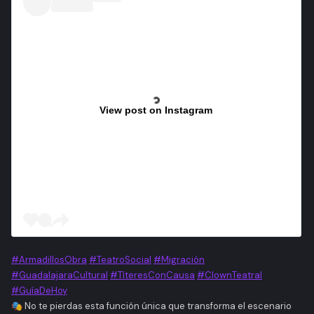
View post on Instagram
#ArmadillosObra
#TeatroSocial
#Migración
#GuadalajaraCultural
#TíteresConCausa
#ClownTeatral
#GuíaDeHoy
🎭 No te pierdas esta función única que transforma el escenario