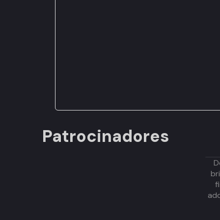
Patrocinadores
D
br
f
adq