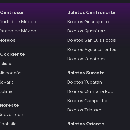
Centrosur
Boletos
Centronorte
Ciudad de México
Boletos Guanajuato
Estado de México
Boletos Querétaro
Morelos
Boletos San Luis Potosí
Boletos Aguascalientes
Occidente
Boletos Zacatecas
Jalisco
 Michoacán
Boletos
Sureste
Nayarit
Boletos Yucatán
Colima
Boletos Quintana Roo
Boletos Campeche
Noreste
Boletos Tabasco
Nuevo León
Coahuila
Boletos
Oriente