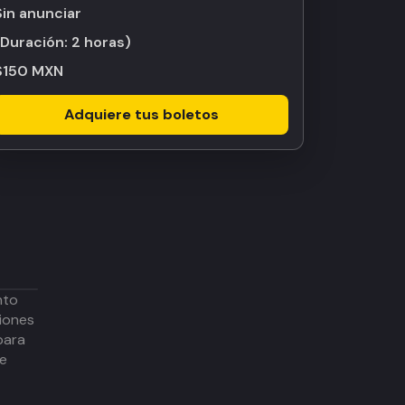
Sin anunciar
(Duración:
2 horas
)
$150 MXN
Adquiere tus boletos
nto
iones
para
de