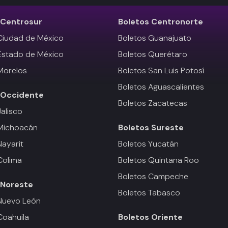
Centrosur
Boletos
Centronorte
Ciudad de México
Boletos Guanajuato
Estado de México
Boletos Querétaro
Morelos
Boletos San Luis Potosí
Boletos Aguascalientes
Occidente
Boletos Zacatecas
Jalisco
 Michoacán
Boletos
Sureste
Nayarit
Boletos Yucatán
Colima
Boletos Quintana Roo
Boletos Campeche
Noreste
Boletos Tabasco
Nuevo León
Coahuila
Boletos
Oriente