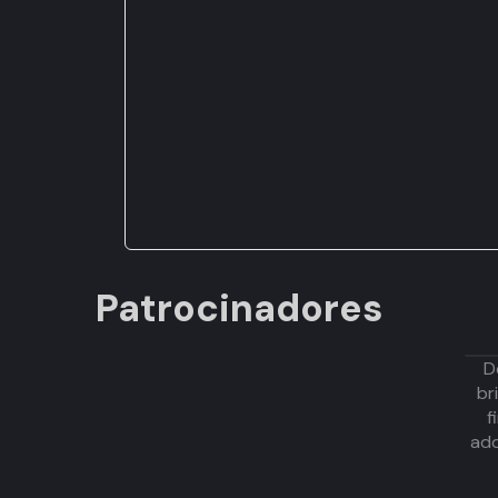
Patrocinadores
D
br
f
adq