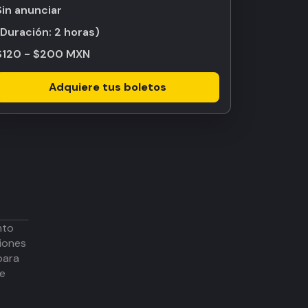
Sin anunciar
(Duración:
2 horas
)
$120 - $200 MXN
Adquiere tus boletos
nto
iones
para
de