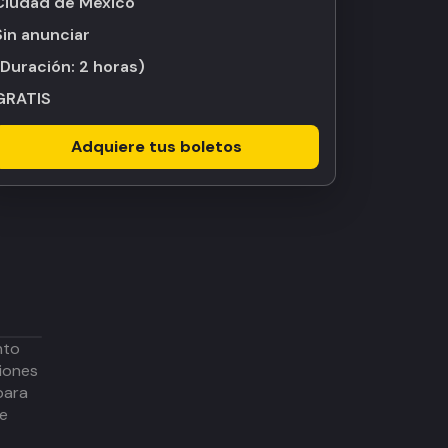
Ciudad de México
Sin anunciar
(Duración:
2 horas
)
GRATIS
Adquiere tus boletos
nto
iones
para
de