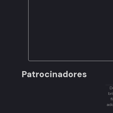
Patrocinadores
D
br
f
adq