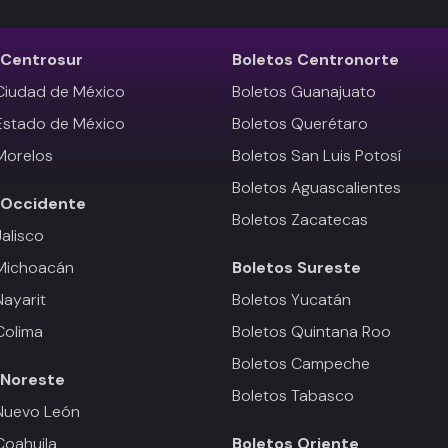
Centrosur
Boletos
Centronorte
Ciudad de México
Boletos Guanajuato
Estado de México
Boletos Querétaro
Morelos
Boletos San Luis Potosí
Boletos Aguascalientes
Occidente
Boletos Zacatecas
Jalisco
 Michoacán
Boletos
Sureste
Nayarit
Boletos Yucatán
Colima
Boletos Quintana Roo
Boletos Campeche
Noreste
Boletos Tabasco
Nuevo León
Coahuila
Boletos
Oriente