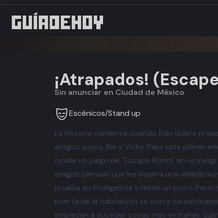
¡Atrapados! (Escap
Sin anunciar en Ciudad de México
Escénicos
/
Stand up
La historia comienza cuando Edu quiere prese
amigos suyos, Rai y Vicky. Para este primer 
moda: un juego de "Escape Room" en un peligr
amigos piensan que les espera una velada muy 
prueba su inteligencia y reírse un poco. Pero, 
puerta de la habitación se cierra herméticame
empiezan a suceder cosas muy extrañas. Sali