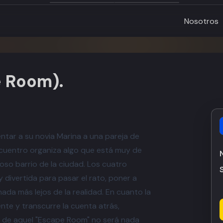
Nosotros
e Room).
ntar a su novia Marina a una pareja de
encuentro organiza algo que está muy de
oso barrio de la ciudad. Los cuatro
divertida para pasar el rato, poner a
nada más lejos de la realidad. En cuanto la
nte y transcurre la cuenta atrás,
r de aquel "Escape Room" no será nada