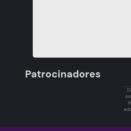
Patrocinadores
D
br
f
adq