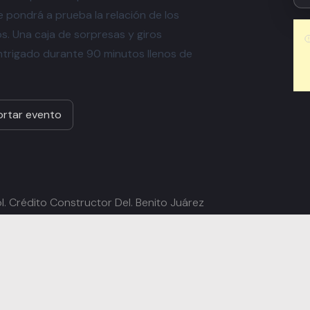
ue pondrá a prueba la relación de los
s. Una caja de sorpresas y giros
trigado durante 90 minutos llenos de
rtar evento
ol. Crédito Constructor Del. Benito Juárez