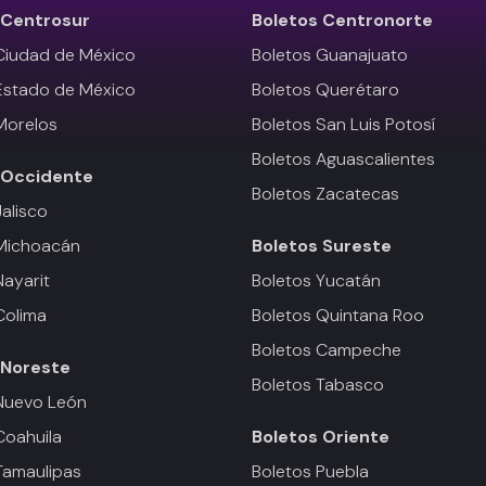
Centrosur
Boletos
Centronorte
Ciudad de México
Boletos Guanajuato
Estado de México
Boletos Querétaro
Morelos
Boletos San Luis Potosí
Boletos Aguascalientes
Occidente
Boletos Zacatecas
Jalisco
 Michoacán
Boletos
Sureste
Nayarit
Boletos Yucatán
Colima
Boletos Quintana Roo
Boletos Campeche
Noreste
Boletos Tabasco
Nuevo León
Coahuila
Boletos
Oriente
Tamaulipas
Boletos Puebla