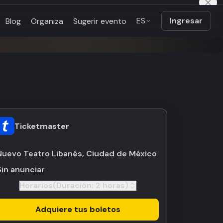
ES
Ingresar
Blog
Organiza
Sugerir evento
Ticketmaster
Nuevo Teatro Libanés, Ciudad de México
Sin anunciar
Horarios
(Duración:
2 horas
)
Toggle
Adquiere tus boletos