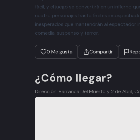
fácil, y el juego se convertirá en un infierno q
cuatro personajes hasta límites insospechado
inesperados que mantendrán al espectador in
comedia, suspenso y terror.
0
Me gusta
Compartir
Repo
¿Cómo llegar?
Dirección: Barranca Del Muerto y 2 de Abril, C