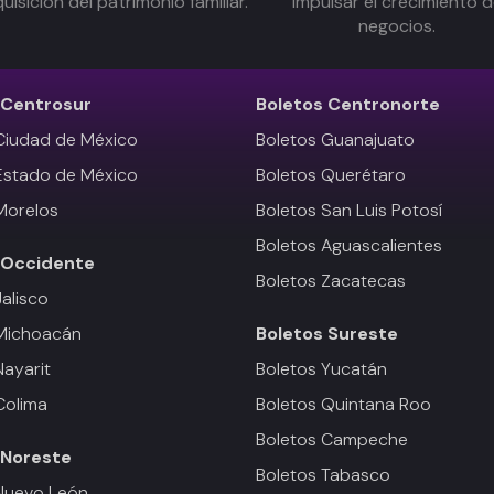
uisición del patrimonio familiar.
impulsar el crecimiento 
negocios.
Centrosur
Boletos
Centronorte
Ciudad de México
Boletos Guanajuato
Estado de México
Boletos Querétaro
Morelos
Boletos San Luis Potosí
Boletos Aguascalientes
Occidente
Boletos Zacatecas
Jalisco
 Michoacán
Boletos
Sureste
Nayarit
Boletos Yucatán
Colima
Boletos Quintana Roo
Boletos Campeche
Noreste
Boletos Tabasco
Nuevo León