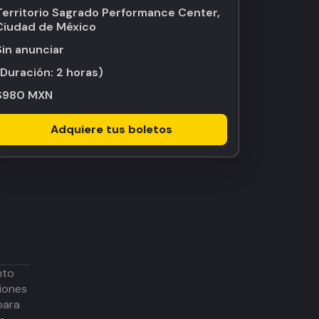
Territorio Sagrado Performance Center,
Ciudad de México
Sin anunciar
(Duración:
2 horas
)
$980 MXN
Adquiere tus boletos
nto
iones
para