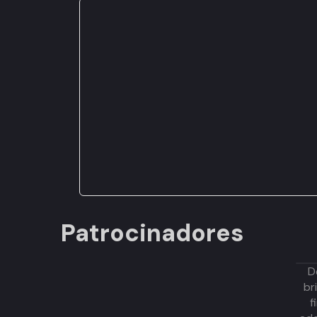
Patrocinadores
D
br
f