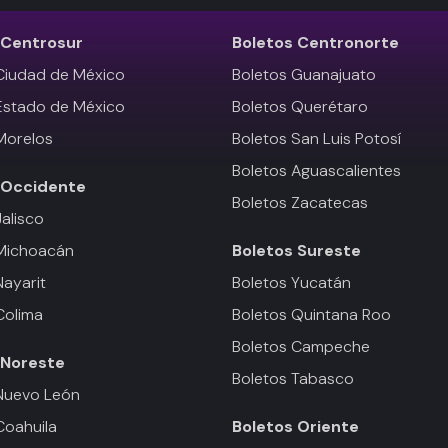
Centrosur
Boletos
Centronorte
Ciudad de México
Boletos Guanajuato
Estado de México
Boletos Querétaro
Morelos
Boletos San Luis Potosí
Boletos Aguascalientes
Occidente
Boletos Zacatecas
Jalisco
 Michoacán
Boletos
Sureste
Nayarit
Boletos Yucatán
Colima
Boletos Quintana Roo
Boletos Campeche
Noreste
Boletos Tabasco
Nuevo León
Coahuila
Boletos
Oriente