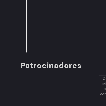
Patrocinadores
D
br
f
adq