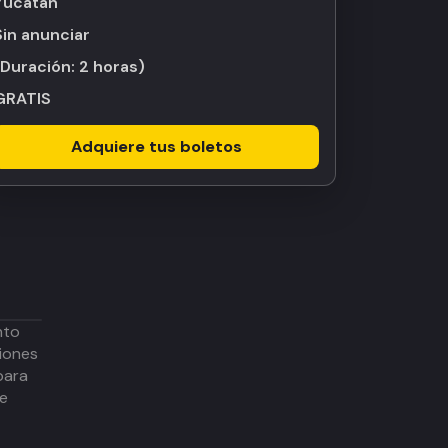
Yucatán
Sin anunciar
(Duración:
2 horas
)
GRATIS
Adquiere tus boletos
nto
iones
para
de