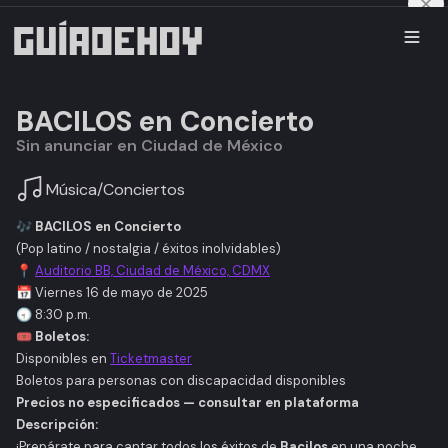
BACILOS en Concierto
Sin anunciar en Ciudad de México
Música
/
Conciertos
🎶
BACILOS en Concierto
(Pop latino / nostalgia / éxitos inolvidables)
📍
Auditorio BB, Ciudad de México, CDMX
📅 Viernes 16 de mayo de 2025
🕣 8:30 p.m.
🎟️
Boletos:
Disponibles en
Ticketmaster
Boletos para personas con discapacidad disponibles
Precios no especificados — consultar en plataforma
Descripción:
¡Prepárate para cantar todos los éxitos de
Bacilos
en una noche