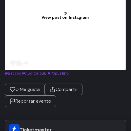
View post on Instagram
#Bacilos
#AuditorioBB
#PopLatino
0
Me gusta
Compartir
Reportar evento
Ticketmaster