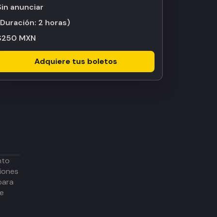
Sin anunciar
(Duración:
2 horas
)
$250 MXN
Adquiere tus boletos
nto
iones
para
de