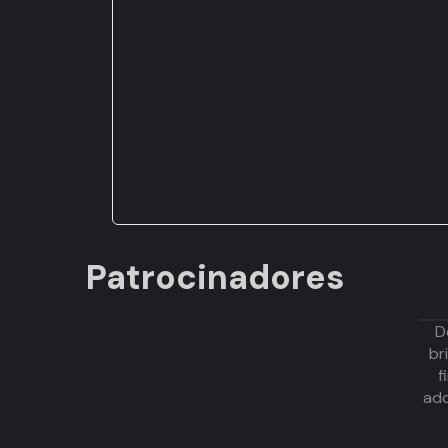
Patrocinadores
D
br
f
adq