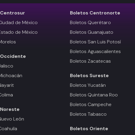
Centrosur
Boletos
Centronorte
Ciudad de México
Boletos Querétaro
Estado de México
Boletos Guanajuato
Morelos
Boletos San Luis Potosí
Boletos Aguascalientes
Occidente
Boletos Zacatecas
Jalisco
 Michoacán
Boletos
Sureste
Nayarit
Boletos Yucatán
Colima
Boletos Quintana Roo
Boletos Campeche
Noreste
Boletos Tabasco
Nuevo León
Coahuila
Boletos
Oriente