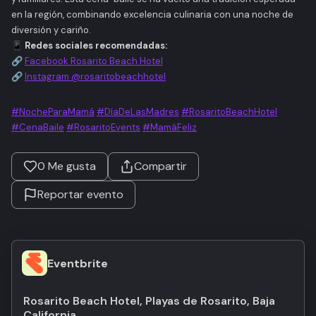
en la región, combinando excelencia culinaria con una noche de
diversión y cariño.
📱
Redes sociales recomendadas:
🔗
Facebook Rosarito Beach Hotel
🔗
Instagram @rosaritobeachhotel
#NocheParaMamá
#DíaDeLasMadres
#RosaritoBeachHotel
#CenaBaile
#RosaritoEvents
#MamáFeliz
0
Me gusta
Compartir
Reportar evento
Eventbrite
Rosarito Beach Hotel, Playas de Rosarito, Baja
California