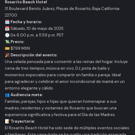
Rosarito Beach Hotel
31 Boulevard Benito Juárez, Playas de Rosarito, Baja California
22700
🗓️
Fecha y horario:
📆 Sábado, 10 de mayo de 2025
🕕 De 6:00 p.m. a 11:59 p.m. PDT
💸
Precio:
🎫 $799 MXN
🎉
Descripción del evento:
Una velada pensada para consentir a las reinas del hogar. Incluye
cena de tres tiempos, música en vivo, DJ, pista de baile y
momentos especiales para compartir en familia o pareja. Ideal
para agradecer y celebrar el amor incondicional de mamá en un
entorno elegante y cálido.
👥
Audiencia meta:
Familias, parejas, hijos e hijas que quieran homenajear a sus
madres, residentes y visitantes de Rosarito que buscan una
experiencia significativa y festiva para el Día de las Madres.
📝
Trayectoria:
El Rosarito Beach Hotel ha sido sede de múltiples eventos sociales
y familiares. Esta cena-baile se ha vuelto una tradición esperada