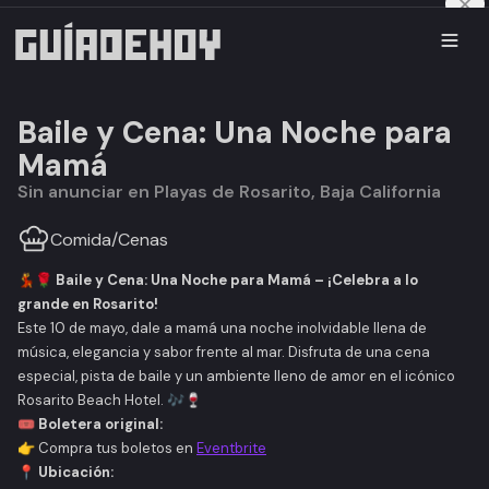
Baile y Cena: Una Noche para
Mamá
Sin anunciar en Playas de Rosarito, Baja California
Comida
/
Cenas
💃🌹
Baile y Cena: Una Noche para Mamá – ¡Celebra a lo
grande en Rosarito!
Este 10 de mayo, dale a mamá una noche inolvidable llena de
música, elegancia y sabor frente al mar. Disfruta de una cena
especial, pista de baile y un ambiente lleno de amor en el icónico
Rosarito Beach Hotel. 🎶🍷
🎟️
Boletera original:
👉 Compra tus boletos en
Eventbrite
📍
Ubicación: