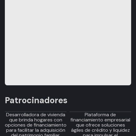
Patrocinadores
Desarrolladora de vivienda
Plataforma de
que brinda hogares con
financiamiento empresarial
opciones de financiamiento
que ofrece soluciones
para facilitar la adquisición
ágiles de crédito y liquidez
del patrimonio familiar.
para impulsar el