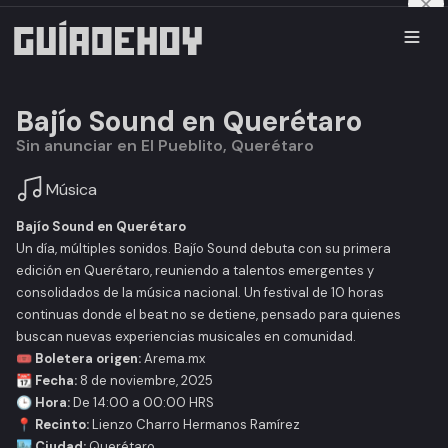
Bajío Sound en Querétaro
Sin anunciar en El Pueblito, Querétaro
Música
Bajío Sound en Querétaro
Un día, múltiples sonidos.
Bajío Sound
debuta con su primera
edición en Querétaro, reuniendo a talentos emergentes y
consolidados de la música nacional. Un festival de 10 horas
continuas donde el beat no se detiene, pensado para quienes
buscan nuevas experiencias musicales en comunidad.
🎟️ Boletera origen:
Arema.mx
📆 Fecha:
8 de noviembre, 2025
🕒 Hora:
De 14:00 a 00:00 HRS
📍 Recinto:
Lienzo Charro Hermanos Ramírez
🏙️ Ciudad:
Querétaro