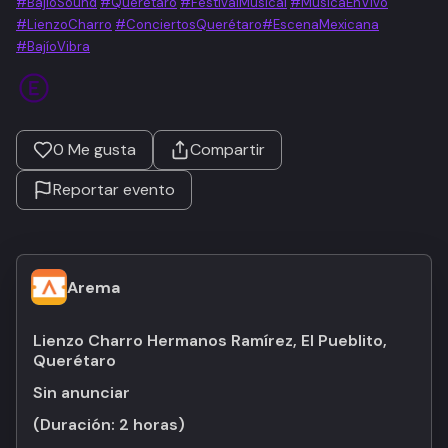
#BajíoSound
#Querétaro
#FestivalMusical
#MúsicaEnVivo
#LienzoCharro
#ConciertosQuerétaro
#EscenaMexicana
#BajíoVibra
0
Me gusta
Compartir
Reportar evento
Arema
Lienzo Charro Hermanos Ramírez, El Pueblito,
Querétaro
Sin anunciar
(Duración:
2 horas
)