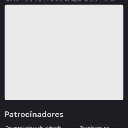
Dirección: Leibnitz 166, Col. Anzures, Miguel Hidalgo. CP. 11590
Patrocinadores
Desarrolladora de vivienda
Plataforma de