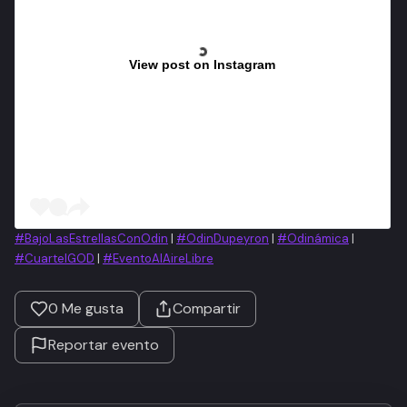
View post on Instagram
#BajoLasEstrellasConOdin
|
#OdinDupeyron
|
#Odinámica
|
#CuartelGOD
|
#EventoAlAireLibre
0
Me gusta
Compartir
Reportar evento