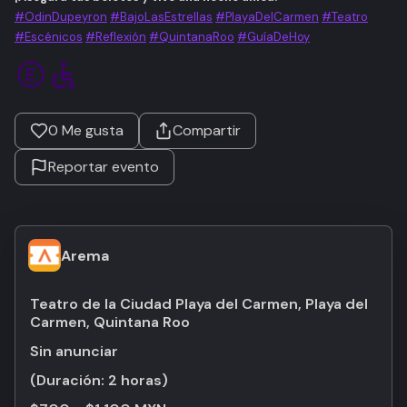
#OdinDupeyron
#BajoLasEstrellas
#PlayaDelCarmen
#Teatro
#Escénicos
#Reflexión
#QuintanaRoo
#GuíaDeHoy
0
Me gusta
Compartir
Reportar evento
Arema
Teatro de la Ciudad Playa del Carmen, Playa del
Carmen, Quintana Roo
Sin anunciar
(Duración:
2 horas
)