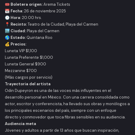
🎟️
Boletera origen:
Arema Tickets
📆
Fecha:
26 de noviembre 2025
🕒
Hora:
20:00 hrs.
📍
Recinto:
Teatro de la Ciudad, Playa del Carmen
🏙️
Ciudad:
Playa del Carmen
🌎
Estado:
Quintana Roo
💰
Precios:
Luneta VIP $1,100
Luneta Preferente $1,000
Luneta General $900
Mezzanine $700
(Más cargos por servicio)
Trayectoria del artista
Odin Dupeyron es una de las voces más influyentes en el
desarrollo personal en México. Con una carrera consolidada como
actor, escritor y conferencista, ha llevado sus obras y monólogos a
los principales escenarios del país, siempre con un enfoque
directo y conmovedor que toca fibras sensibles en su audiencia.
Audiencia meta
Jóvenes y adultos a partir de 13 años que buscan inspiración,