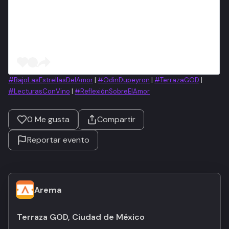
#BajoLasEstrellasDelAmor
|
#OdinDupeyron
|
#TerrazaGOD
|
#LecturasConVino
|
#ReflexiónSobreElAmor
0
Me gusta
Compartir
Reportar evento
Arema
Terraza GOD, Ciudad de México