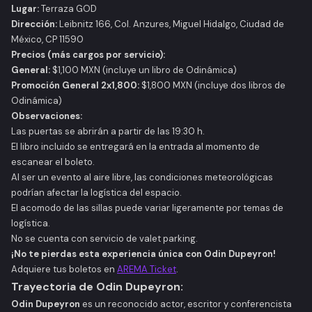
Lugar:
Terraza GOD​
Dirección:
Leibnitz 166, Col. Anzures, Miguel Hidalgo, Ciudad de
México, CP 11590​
Precios (más cargos por servicio):
General:
$1,100 MXN (incluye un libro de Odinámica)​
Promoción General 2x1,800:
$1,800 MXN (incluye dos libros de
Odinámica)​
Observaciones:
Las puertas se abrirán a partir de las 19:30 h.​
El libro incluido se entregará en la entrada al momento de
escanear el boleto.​
Al ser un evento al aire libre, las condiciones meteorológicas
podrían afectar la logística del espacio.​
El acomodo de las sillas puede variar ligeramente por temas de
logística.​
No se cuenta con servicio de valet parking.​
¡No te pierdas esta experiencia única con Odin Dupeyron!
Adquiere tus boletos en
AREMA Ticket
.​
Trayectoria de Odin Dupeyron:
Odin Dupeyron
es un reconocido actor, escritor y conferencista