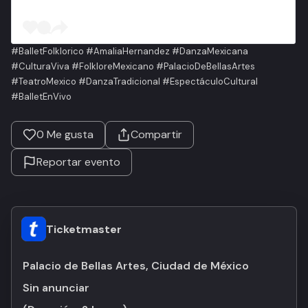
#BalletFolklorico #AmaliaHernandez #DanzaMexicana
#CulturaViva #FolkloreMexicano #PalacioDeBellasArtes
#TeatroMexico #DanzaTradicional #EspectáculoCultural
#BalletEnVivo
0
Me gusta
Compartir
Reportar evento
Ticketmaster
Palacio de Bellas Artes, Ciudad de México
Sin anunciar