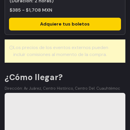
(Duración:
2 horas
)
$385 - $1,708 MXN
Adquiere tus boletos
Los precios de los eventos externos pueden
incluir comisiones al momento de la compra.
¿Cómo llegar?
Dirección: Av Juárez, Centro Histórico, Centro Del. Cuauhtémoc