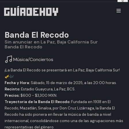
Banda El Recodo
Sin anunciar en La Paz, Baja California Sur
Banda El Recodo
Música
/
Conciertos
¡La Banda El Recodo se presentará en La Paz, Baja California Sur!
🎺🎶
Fecha y Hora:
Sábado, 15 de marzo de 2025, a las 20:00 horas.
Recinto:
Estadio Guaycura, La Paz, BCS.
Precios:
$600 - $3,300 MXN.
Trayectoria de la Banda El Recodo:
Fundada en 1938 en El
Recodo, Mazatlán, Sinaloa, por Don Cruz Lizárraga, la Banda El
Recodo ha sido pionera en llevar la música de banda a nivel
internacional, consolidándose como una de las agrupaciones más
representativas del género.