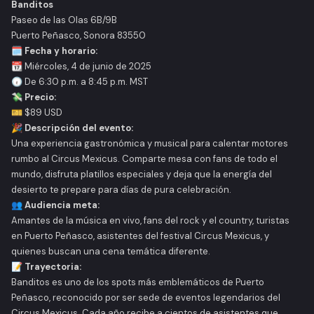
Banditos
Paseo de las Olas 6B/9B
Puerto Peñasco, Sonora 83550
🗓️
Fecha y horario:
📆 Miércoles, 4 de junio de 2025
🕡 De 6:30 p.m. a 8:45 p.m. MST
💸
Precio:
🎫 $89 USD
🎉
Descripción del evento:
Una experiencia gastronómica y musical para calentar motores
rumbo al Circus Mexicus. Comparte mesa con fans de todo el
mundo, disfruta platillos especiales y deja que la energía del
desierto te prepare para días de pura celebración.
👥
Audiencia meta:
Amantes de la música en vivo, fans del rock y el country, turistas
en Puerto Peñasco, asistentes del festival Circus Mexicus, y
quienes buscan una cena temática diferente.
📝
Trayectoria:
Banditos es uno de los spots más emblemáticos de Puerto
Peñasco, reconocido por ser sede de eventos legendarios del
Circus Mexicus. Cada año recibe a cientos de asistentes que