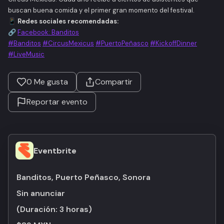
buscan buena comida y el primer gran momento del festival.
📱
Redes sociales recomendadas:
🔗
Facebook: Banditos
#Banditos
#CircusMexicus
#PuertoPeñasco
#KickoffDinner
#LiveMusic
0
Me gusta
Compartir
Reportar evento
Eventbrite
Banditos, Puerto Peñasco, Sonora
Sin anunciar
(Duración:
3 horas
)