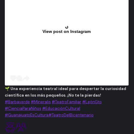
View post on Instagram
🌱
Una experiencia teatral ideal para despertar la curiosidad
científica en los más pequeños. ¡No te la pierdas!
#Barbaverde
#Mineralis
#TeatroFamiliar
#LeónGto
#CienciaParaNiños
#EducaciónCultural
#GuanajuatoEsCultura
#TeatroDelBicentenario