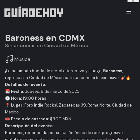
Baroness en CDMX
Sin anunciar en Ciudad de México
Música
¡La aclamada banda de metal alternativo y sludge,
Baroness
,
regresa a la Ciudad de México para un concierto exclusivo! 🎸🔥
Detalles del evento:
📅 Fecha:
Jueves, 6 de marzo de 2025
🕖 Hora:
19:00 horas
📍 Lugar:
Foro Indie Rocks!, Zacatecas 39, Roma Norte, Ciudad de
México
🎟️ Precio de entrada:
$900 MXN
Descripción del evento:
Baroness, reconocida por su fusión única de rock progresivo,
metal experimental y sludge metal, promete una noche inolvidable