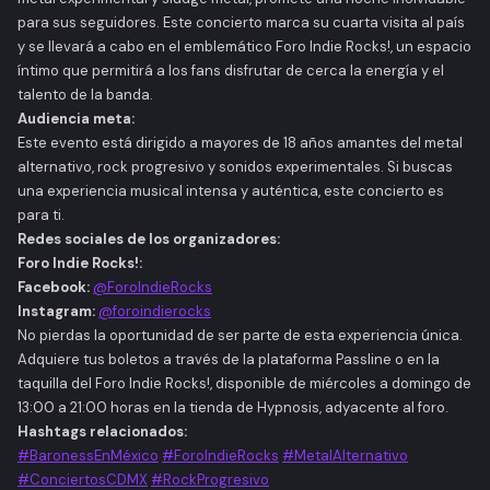
para sus seguidores. Este concierto marca su cuarta visita al país
y se llevará a cabo en el emblemático Foro Indie Rocks!, un espacio
íntimo que permitirá a los fans disfrutar de cerca la energía y el
talento de la banda.
Audiencia meta:
Este evento está dirigido a mayores de 18 años amantes del metal
alternativo, rock progresivo y sonidos experimentales. Si buscas
una experiencia musical intensa y auténtica, este concierto es
para ti.
Redes sociales de los organizadores:
Foro Indie Rocks!:
Facebook:
@ForoIndieRocks
Instagram:
@foroindierocks
No pierdas la oportunidad de ser parte de esta experiencia única.
Adquiere tus boletos a través de la plataforma Passline o en la
taquilla del Foro Indie Rocks!, disponible de miércoles a domingo de
13:00 a 21:00 horas en la tienda de Hypnosis, adyacente al foro.
Hashtags relacionados:
#BaronessEnMéxico
#ForoIndieRocks
#MetalAlternativo
#ConciertosCDMX
#RockProgresivo