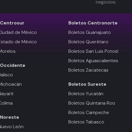
negocios.
Centrosur
Boletos
Centronorte
Ciudad de México
Boletos Guanajuato
Estado de México
Boletos Querétaro
Morelos
Boletos San Luis Potosí
Boletos Aguascalientes
Occidente
Boletos Zacatecas
Jalisco
 Michoacán
Boletos
Sureste
Nayarit
Boletos Yucatán
Colima
Boletos Quintana Roo
Boletos Campeche
Noreste
Boletos Tabasco
Nuevo León