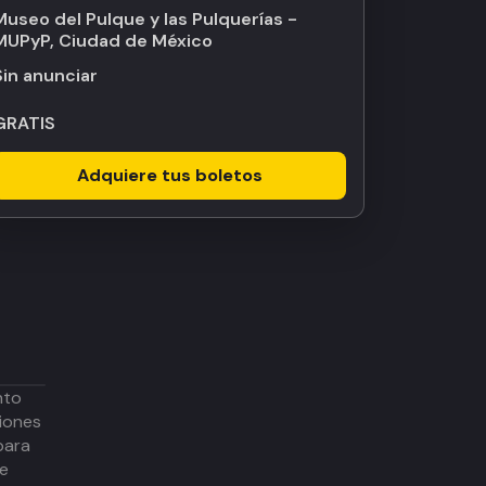
Museo del Pulque y las Pulquerías -
MUPyP, Ciudad de México
Sin anunciar
GRATIS
Adquiere tus boletos
nto
iones
para
de