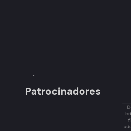
Patrocinadores
D
br
f
adq