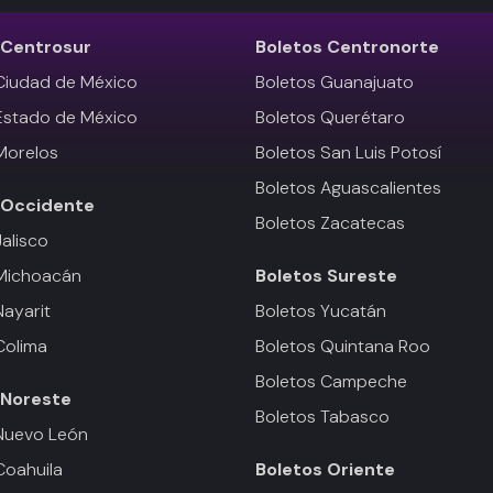
Centrosur
Boletos
Centronorte
Ciudad de México
Boletos Guanajuato
Estado de México
Boletos Querétaro
Morelos
Boletos San Luis Potosí
Boletos Aguascalientes
Occidente
Boletos Zacatecas
Jalisco
 Michoacán
Boletos
Sureste
Nayarit
Boletos Yucatán
Colima
Boletos Quintana Roo
Boletos Campeche
Noreste
Boletos Tabasco
Nuevo León
Coahuila
Boletos
Oriente