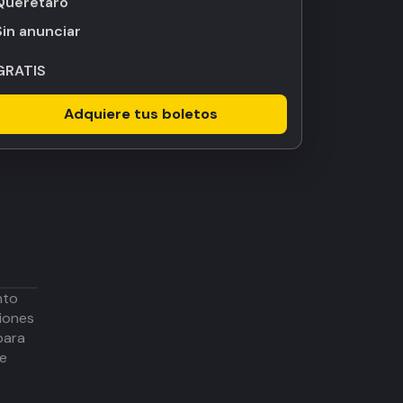
Querétaro
Sin anunciar
GRATIS
Adquiere tus boletos
nto
iones
para
de