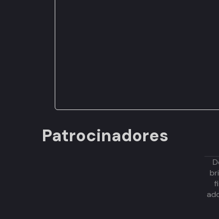
Patrocinadores
D
br
f
adq