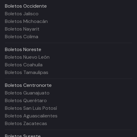
Boletos
Occidente
Boletos Jalisco
Boletos Michoacán
Boletos Nayarit
Boletos Colima
Boletos
Noreste
Boletos Nuevo León
Boletos Coahuila
Boletos Tamaulipas
Boletos
Centronorte
Boletos Guanajuato
Boletos Querétaro
Boletos San Luis Potosí
Boletos Aguascalientes
Boletos Zacatecas
Boletos
Sureste