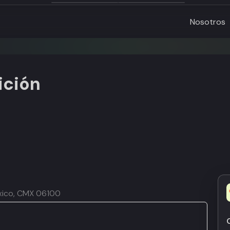
Nosotros
ición
éxico, CMX 06100