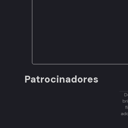
Patrocinadores
D
br
f
adq