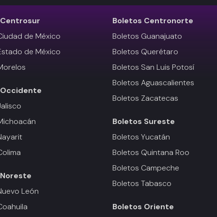
Centrosur
Boletos
Centronorte
Ciudad de México
Boletos Guanajuato
Estado de México
Boletos Querétaro
Morelos
Boletos San Luis Potosí
Boletos Aguascalientes
Occidente
Boletos Zacatecas
Jalisco
 Michoacán
Boletos
Sureste
Nayarit
Boletos Yucatán
Colima
Boletos Quintana Roo
Boletos Campeche
Noreste
Boletos Tabasco
Nuevo León
Coahuila
Boletos
Oriente