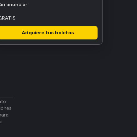
Sin anunciar
GRATIS
Adquiere tus boletos
nto
iones
para
de