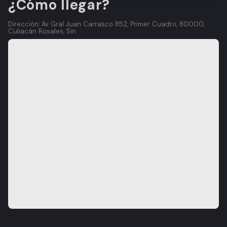
¿Cómo llegar?
Dirección: Av Gral Juan Carrasco 852, Primer Cuadro, 80000,
Culiacán Rosales, Sin