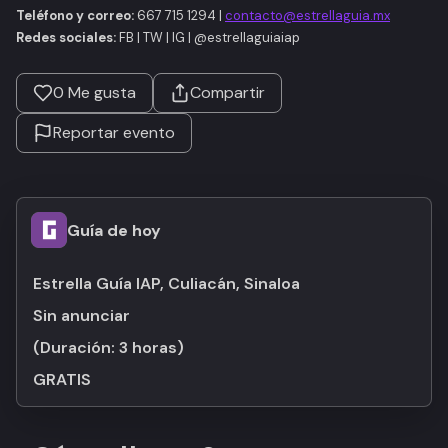
Teléfono y correo:
667 715 1294 |
contacto@estrellaguia.mx
Redes sociales:
FB | TW | IG | @estrellaguiaiap
0
Me gusta
Compartir
Reportar evento
Guía de hoy
Estrella Guía IAP, Culiacán, Sinaloa
Sin anunciar
(Duración:
3 horas
)
GRATIS