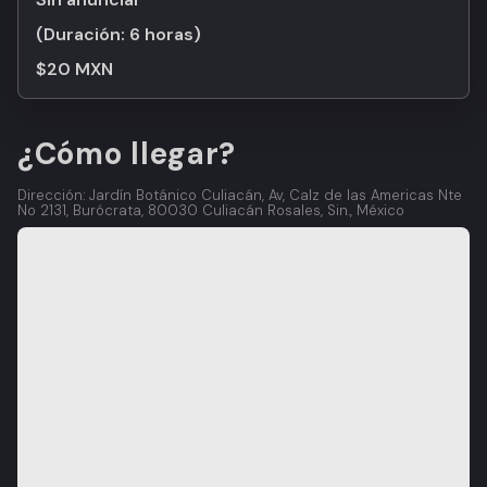
(Duración:
6 horas
)
$20 MXN
¿Cómo llegar?
Dirección: Jardín Botánico Culiacán, Av, Calz de las Americas Nte
No 2131, Burócrata, 80030 Culiacán Rosales, Sin., México