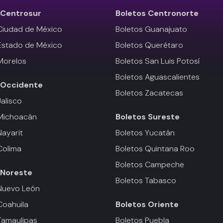
Centrosur
Boletos
Centronorte
Ciudad de México
Boletos Guanajuato
Estado de México
Boletos Querétaro
Morelos
Boletos San Luis Potosí
Boletos Aguascalientes
Occidente
Boletos Zacatecas
Jalisco
 Michoacán
Boletos
Sureste
Nayarit
Boletos Yucatán
Colima
Boletos Quintana Roo
Boletos Campeche
Noreste
Boletos Tabasco
Nuevo León
Coahuila
Boletos
Oriente
Tamaulipas
Boletos Puebla