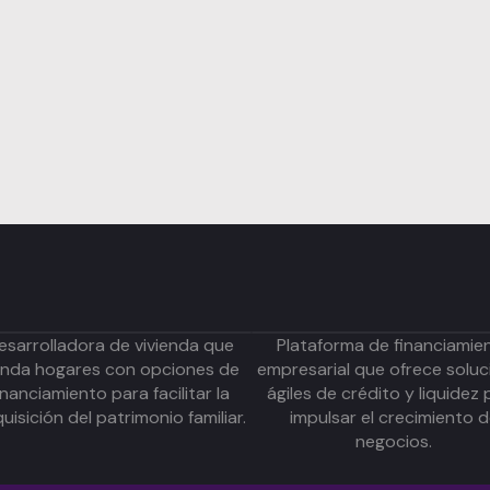
esarrolladora de vivienda que
Plataforma de financiamie
inda hogares con opciones de
empresarial que ofrece soluc
inanciamiento para facilitar la
ágiles de crédito y liquidez 
uisición del patrimonio familiar.
impulsar el crecimiento 
negocios.