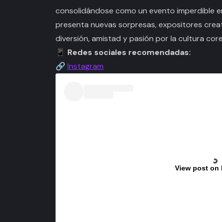
consolidándose como un evento imperdible e
presenta nuevas sorpresas, expositores creat
diversión, amistad y pasión por la cultura cor
📱
Redes sociales recomendadas:
🔗
Instagram
View post on