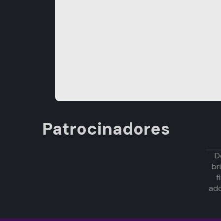
Patrocinadores
D
br
f
adq