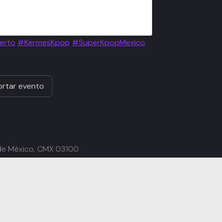
erto
#KermesKpop
#SuperKpopMexico
rtar evento
 de México, CMX 03100