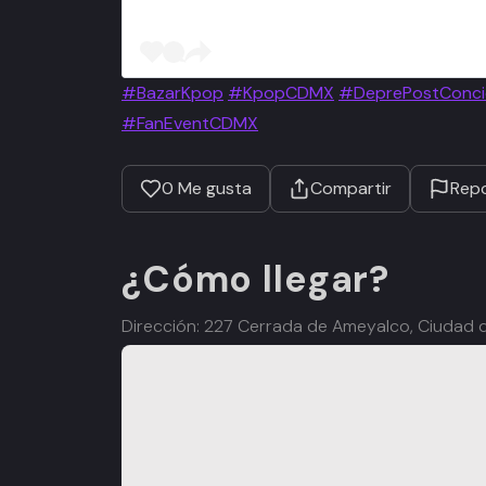
#BazarKpop
#KpopCDMX
#DeprePostConci
#FanEventCDMX
0
Me gusta
Compartir
Repo
¿Cómo llegar?
Dirección: 227 Cerrada de Ameyalco, Ciudad