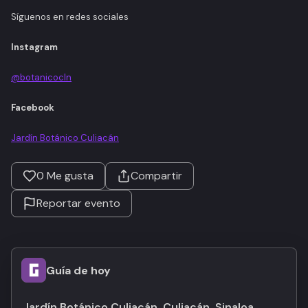
Síguenos en redes sociales
Instagram
@botanicocln
Facebook
Jardín Botánico Culiacán
0
Me gusta
Compartir
Reportar evento
Guía de hoy
Jardín Botánico Culiacán, Culiacán, Sinaloa