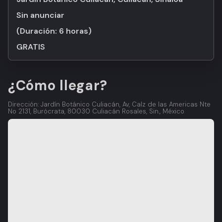
Sin anunciar
(Duración:
6 horas
)
GRATIS
¿Cómo llegar?
Dirección: Jardín Botánico Culiacán, Av, Calz de las Americas Nte
No 2131, Burócrata, 80030 Culiacán Rosales, Sin., México